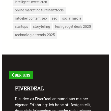
intelligent investieren
online marketing für finanztools
ratgeber content seo
seo
social media
startups
storytelling
tech gadget deals 2025
technologie trends 2025
ÜBER UNS
FIVERDEAL
Die Idee zu FiverDeal entstand aus meiner
eigenen Erfahrung: Ich habe oft festgestellt,
dass viele Menschen entweder nicht wissen,