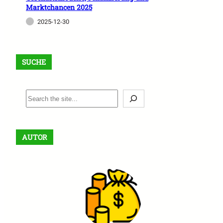
Marktchancen 2025
2025-12-30
SUCHE
S
e
a
r
AUTOR
c
h