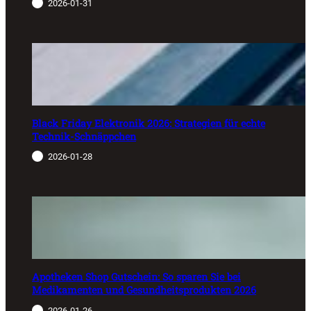
2026-01-31
Black Friday Elektronik 2026: Strategien für echte
Technik-Schnäppchen
2026-01-28
Apotheken Shop Gutschein: So sparen Sie bei
Medikamenten und Gesundheitsprodukten 2026
2026-01-26