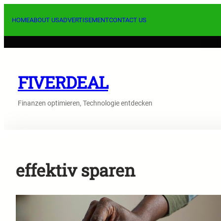
Skip
to
HOME
ABOUT US
ADVERTISEMENT
CONTACT US
content
FIVERDEAL
Finanzen optimieren, Technologie entdecken
effektiv sparen