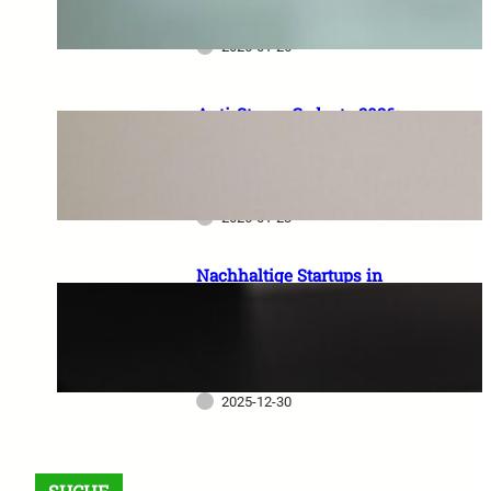
Gesundheitsprodukten 2026
2026-01-26
Anti-Stress-Gadgets 2026:
Welche Technik gegen
Alltagsstress wirklich
funktioniert
2026-01-23
Nachhaltige Startups in
Deutschland –
Geschäftsmodelle,
Finanzierung und
Marktchancen 2025
2025-12-30