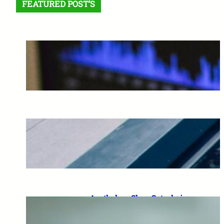
FEATURED POST’S
S&P 500 investieren – warum
500 Unternehmen mehr
Sicherheit bieten als gedacht
2026-01-31
Black Friday Elektronik 2026:
Strategien für echte Technik-
Schnäppchen
2026-01-28
Apotheken Shop Gutschein:
So sparen Sie bei
Medikamenten und