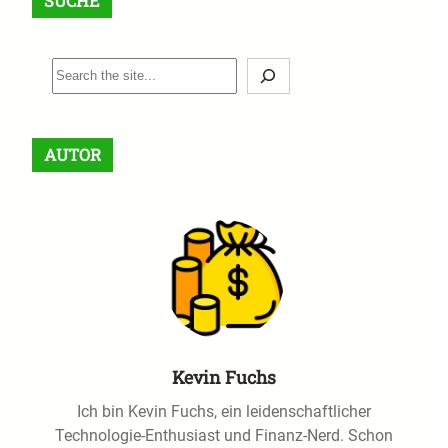
SUCHE
S
e
a
r
AUTOR
c
h
Kevin Fuchs
Ich bin Kevin Fuchs, ein leidenschaftlicher
Technologie-Enthusiast und Finanz-Nerd. Schon