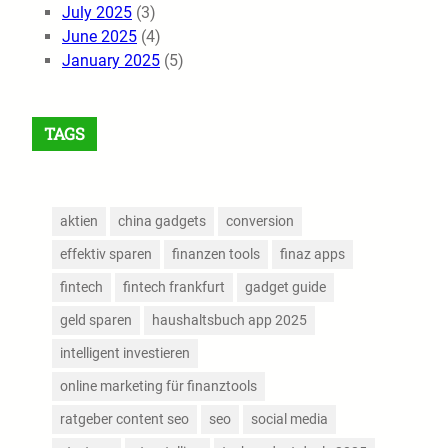
July 2025
(3)
June 2025
(4)
January 2025
(5)
TAGS
aktien
china gadgets
conversion
effektiv sparen
finanzen tools
finaz apps
fintech
fintech frankfurt
gadget guide
geld sparen
haushaltsbuch app 2025
intelligent investieren
online marketing für finanztools
ratgeber content seo
seo
social media