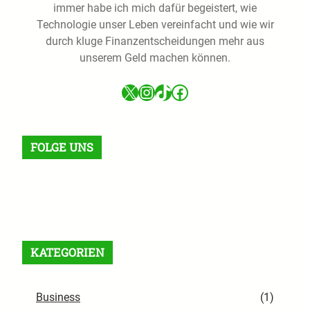
immer habe ich mich dafür begeistert, wie
Technologie unser Leben vereinfacht und wie wir
durch kluge Finanzentscheidungen mehr aus
unserem Geld machen können.
X
Instagram
TikTok
Facebook
FOLGE UNS
Facebook
X
Instagram
VK
Pinterest
Last.fm
TikTok
Telegram
WhatsApp
RSS Feed
KATEGORIEN
Business
(1)