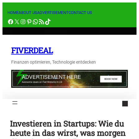
Skip
to
HOME
ABOUT US
ADVERTISEMENT
CONTACT US
Facebook
X
Instagram
Pinterest
WhatsApp
RSS Feed
TikTok
content
FIVERDEAL
Finanzen optimieren, Technologie entdecken
Investieren in Startups: Wie du
heute in das wirst, was morgen