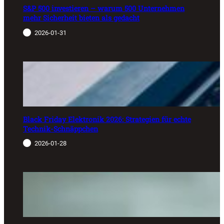
S&P 500 investieren – warum 500 Unternehmen
mehr Sicherheit bieten als gedacht
2026-01-31
Black Friday Elektronik 2026: Strategien für echte
Technik-Schnäppchen
2026-01-28