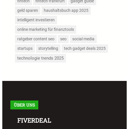
fintech
fintech frankfurt
gadget guide
geld sparen
haushaltsbuch app 2025
intelligent investieren
online marketing für finanztools
ratgeber content seo
seo
social media
startups
storytelling
tech gadget deals 2025
technologie trends 2025
ÜBER UNS
FIVERDEAL