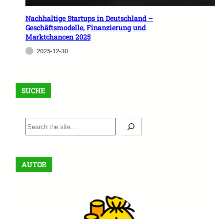
Nachhaltige Startups in Deutschland –
Geschäftsmodelle, Finanzierung und
Marktchancen 2025
2025-12-30
SUCHE
S
e
a
r
AUTOR
c
h